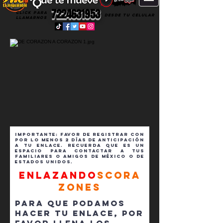
7224631953
CLICK PARA
DESDE TU CELULAR
LLAMARNOS
IMPORTANTE: FAVOR DE REGISTRAR CON
POR LO MENOS 2 DÍAS DE ANTICIPACIÓN
A TU ENLACE. Recuerda que es un
espacio para contactar a tus
familiares o amigos de méxico o de
estados unidos.
ENLAZANDO
sCORA
ZONES
PARA QUE PODAMOS
HACER TU ENLACE, POR